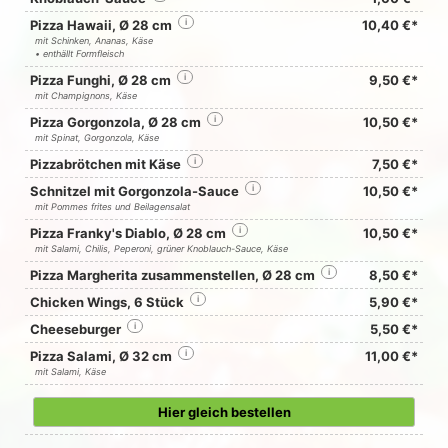
Pizza Hawaii, Ø 28 cm
i
10,40 €*
mit Schinken, Ananas, Käse
• enthällt Formfleisch
Pizza Funghi, Ø 28 cm
i
9,50 €*
mit Champignons, Käse
Pizza Gorgonzola, Ø 28 cm
i
10,50 €*
mit Spinat, Gorgonzola, Käse
Pizzabrötchen mit Käse
i
7,50 €*
Schnitzel mit Gorgonzola-Sauce
i
10,50 €*
mit Pommes frites und Beilagensalat
Pizza Franky's Diablo, Ø 28 cm
i
10,50 €*
mit Salami, Chilis, Peperoni, grüner Knoblauch-Sauce, Käse
Pizza Margherita zusammenstellen, Ø 28 cm
i
8,50 €*
Chicken Wings, 6 Stück
i
5,90 €*
Cheeseburger
i
5,50 €*
Pizza Salami, Ø 32 cm
i
11,00 €*
mit Salami, Käse
Hier gleich bestellen