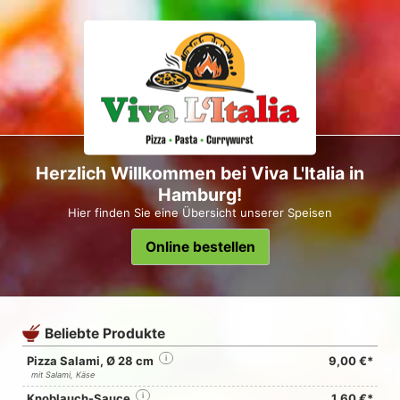
Herzlich Willkommen bei Viva L'Italia in
Hamburg!
Hier finden Sie eine Übersicht unserer Speisen
Online bestellen
Beliebte Produkte
Pizza Salami, Ø 28 cm
i
9,00 €*
mit Salami, Käse
Knoblauch-Sauce
i
1,60 €*