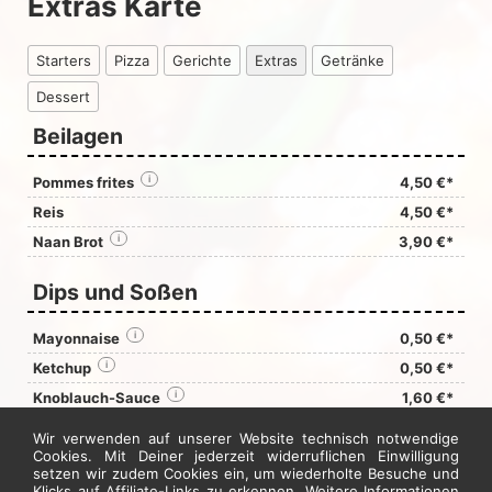
Extras Karte
Starters
Pizza
Gerichte
Extras
Getränke
Dessert
Beilagen
Pommes frites
i
4,50 €*
Reis
4,50 €*
Naan Brot
i
3,90 €*
Dips und Soßen
Mayonnaise
i
0,50 €*
Ketchup
i
0,50 €*
Knoblauch-Sauce
i
1,60 €*
Remoulade
i
1,60 €*
Wir verwenden auf unserer Website technisch notwendige
Cookies. Mit Deiner jederzeit widerruflichen Einwilligung
setzen wir zudem Cookies ein, um wiederholte Besuche und
Jetzt hier bestellen
Klicks auf Affiliate-Links zu erkennen. Weitere Informationen